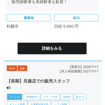
販売経験者も未経験者も歓迎！
勤務地
給与
札幌市
日給 9,000 円
詳細をみる
[更新日] 2026/7/17
NEW
急募
[求人有効期限] 2027/7/17
【長期】呉服店での販売スタッフ
アパレル
未経験OK
ブランクOK
高時給
駅チカ
オフィス禁煙
交通費別途支給
シフト勤務