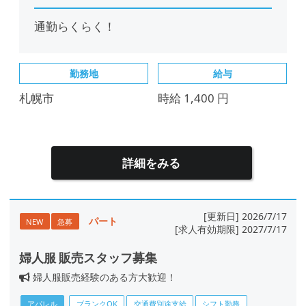
通勤らくらく！
勤務地
給与
札幌市
時給 1,400 円
詳細をみる
[更新日] 2026/7/17
パート
NEW
急募
[求人有効期限] 2027/7/17
婦人服 販売スタッフ募集
婦人服販売経験のある方大歓迎！
アパレル
ブランクOK
交通費別途支給
シフト勤務