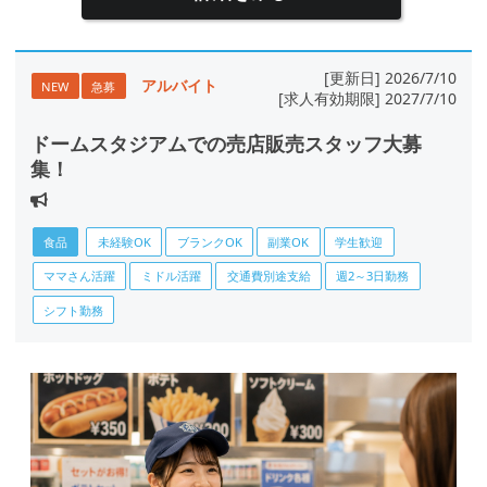
[更新日] 2026/7/10
アルバイト
NEW
急募
[求人有効期限] 2027/7/10
ドームスタジアムでの売店販売スタッフ大募
集！
食品
未経験OK
ブランクOK
副業OK
学生歓迎
ママさん活躍
ミドル活躍
交通費別途支給
週2～3日勤務
シフト勤務