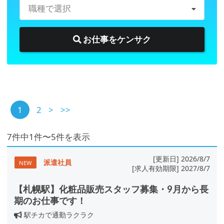
職種で選択
お仕事をケンサク
1
2
>
>>
7件中1件〜5件を表示
[更新日] 2026/8/7
派遣社員
NEW
[求人有効期限] 2027/8/7
【札幌駅】化粧品販売スタッフ募集・9月から長
期のお仕事です！
駅チカで通勤ラクラク