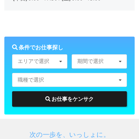
合せ窓口
〒060-0061
北海道札幌市中央区南１条西1丁
目8-2 高桑ビル8階
メールアドレス：
条件でお仕事探し
soumubu@career-support.co.jp
TEL：
011-281-5423
（受付時間
エリアで選択
期間で選択
平日9：00～18：00)
職種で選択
6. 個人情報を与えることの任意性と与
お仕事をケンサク
えなかった場合に生じる結果
各個人情報の項目の提供はお客様の任
意判断によりますが、ご提供いただけ
次の一歩を、いっしょに。