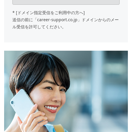
TEL：
011-281-5423
* [ドメイン指定受信をご利⽤中の⽅へ]
送信の前に「career-support.co.jp」ドメインからのメー
3. 個人情報の利用目的
ル受信を許可してください。
当社は個人情報を以下の目的で利用い
たします。
スタッフ登録の打合せ等に関す
るご連絡
その他、当社人材サービスにお
ける各種のご案内
4. 個人情報の委託
当社は、上記3の利用目的の範囲内
で、個人情報の全部もしくは一部を他
の事業者に委託する場合があります。