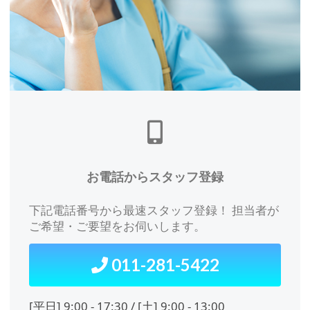
この場合、個人情報保護水準の高い委
託先を選定し、個人情報の適正管理・
機密保持についての契約を交わし、適
切な管理を実施させます。
5. 個人情報に関する権利
ご本人は、当社に対してご自身の個人
情報の開示等（利用目的の通知、開
お電話からスタッフ登録
示、内容の訂正・追加・削除、利用の
停止または消去、第三者への提供の停
下記電話番号から最速スタッフ登録！ 担当者が
止）に関して、下記窓口に申し出るこ
ご希望・ご要望をお伺いします。
とができます。その際は合理的な期間
内に対応いたします。
011-281-5422
[平⽇] 9:00 - 17:30 / [⼟] 9:00 - 13:00
株式会社サツキャリ 個人情報問