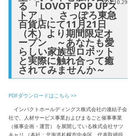
2024.10.29
る 「LOVOT POP UPス
トア」 、さっぽろ東急
百貨店にて11月21日
（木）より期間限定オ
ープン ～あなたも愛
らしい家族型ロボット
と実際に触れ合って癒
されてみませんか～
PDFダウンロードはこちら >>
インパクトホールディングス株式会社の連結子会
社で、人材サービス事業およびまるごと催事事業
（催事企画・運営） を展開している株式会社サツ
キャリ （本社：北海道札幌市中央区、代表取締役