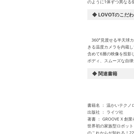
のように1体ずつ異なる
◆ LOVOTのこだ
360°見渡せる半天球
きる温度カメラを内蔵し
含めて6層の映像を投影
ボディ、スムーズな自律
◆ 関連書籍
書籍名 ： 温かいテク
出版社 ： ライツ社
著書 ： GROOVE X 創業
世界初の家族型ロボット 
のこれからが知れる！2