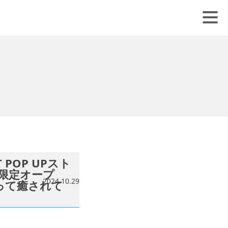
POP UPスト
間限定オープ
2024.10.29
って癒されて