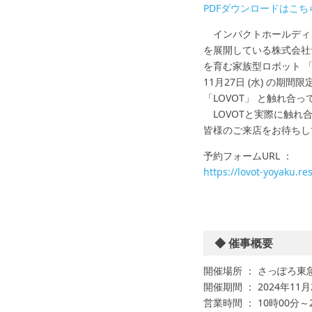
PDFダウンロードはこちら
インパクトホールディン
を展開している株式会社
を育む家族型ロボット 「L
11月27日 (水) の
「LOVOT」 と触れ合
LOVOTと実際に触れ
皆様のご来店をお待ちし
予約フォームURL ：
https://lovot-yoyaku.re
◆ 催事概要
開催場所 ： さっぽろ東急
開催期間 ： 2024年11月2
営業時間 ： 10時00分～