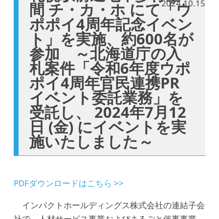
2024.10.15
間 チ・カ・ホ にて「ウ
ポポイ4周年記念イベン
ト」を実施、約600名が
参加 ～北海道庁の入
札案件「令和6年度ウポ
ポイ4周年官民連携PR
イベント委託業務」を
受託し、 2024年7月12
日 (金) にイベントを実
施いたしました～
PDFダウンロードはこちら >>
インパクトホールディングス株式会社の連結子会
社で、人材サービス事業およびまるごと催事事業