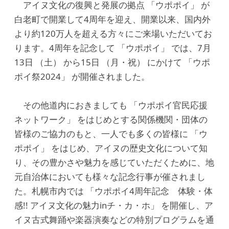
アイヌ文化の復興と発展の拠点 「ウポポイ」 が
白老町で開業して4周年を迎え、開業以来、国内外
より約120万人を超える方々にご来場いただいてお
ります。4周年を記念して 「ウポポイ」 では、7月
13日 （土） から15日 （月・祝） にかけて 「ウポ
ポイ祭2024」 が開催されました。
その他道内におきましても 「ウポポイ官民応援
ネットワーク」 をはじめとする関係機関・団体の
皆様のご協力のもと、一人でも多くの皆様に 「ウ
ポポイ」 をはじめ、アイヌの歴史文化について知
り、その豊かさや魅力を感じていただくために、地
元自治体においても様々な記念行事が催されまし
た。札幌市内では 「ウポポイ4周年記念 体験・体
感!! アイヌ文化の魅力inチ・カ・ホ」 を開催し、ア
イヌ古式舞踊や楽器演奏などの特別プログラムを通