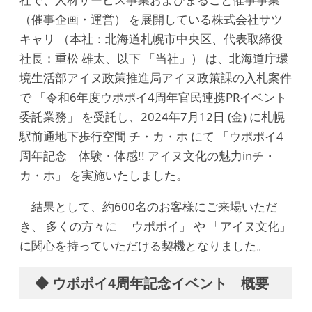
（催事企画・運営） を展開している株式会社サツ
キャリ （本社：北海道札幌市中央区、代表取締役
社長：重松 雄太、以下 「当社」） は、北海道庁環
境生活部アイヌ政策推進局アイヌ政策課の入札案件
で 「令和6年度ウポポイ4周年官民連携PRイベント
委託業務」 を受託し、2024年7月12日 (金) に札幌
駅前通地下歩行空間 チ・カ・ホ にて 「ウポポイ4
周年記念 体験・体感!! アイヌ文化の魅力inチ・
カ・ホ」 を実施いたしました。
結果として、約600名のお客様にご来場いただ
き、 多くの方々に 「ウポポイ」 や 「アイヌ文化」
に関心を持っていただける契機となりました。
◆ ウポポイ4周年記念イベント 概要