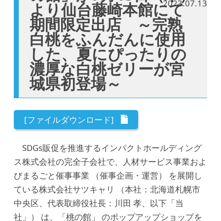
2023.07.13
より仙台藤崎本館にて
期間限定出店 ～完熟
白桃をふんだんに使用
した、夏にぴったりの
濃厚な白桃ゼリーが宮
城県初登場～
[ファイルダウンロード]
SDGs販促を推進するインパクトホールディング
ス株式会社の完全子会社で、人材サービス事業およ
びまるごと催事事業 （催事企画・運営） を展開し
ている株式会社サツキャリ （本社：北海道札幌市
中央区、代表取締役社長：川田 孝、以下「当
社」） は、「桃の館」 のポップアップショップを