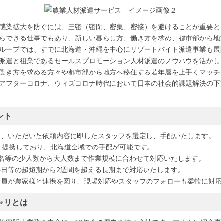
感染拡大を防ぐには、三密（密閉、密集、密接）を避けることが重要と
らできる仕事でもあり、新しい暮らし方、働き方を求め、都市部から地
ループでは、すでに北海道・沖縄を中心にリゾートバイト派遣事業も展
派遣と祖業であるセールスプロモーション人材派遣のノウハウを活かし
働き方を求める方々や都市部から地方へ移住する若年層を上手くマッチ
アフターコロナ、ウィズコロナ時代において日本の社会的課題解決の下
ント
ら、いただいた依頼内容に即したスタッフを選定し、手配いたします。
社と提携しており、北海道全域での手配が可能です。
1名等の少人数から大人数まで作業規模に合わせて対応いたします。
半日等の超短期から2週間を超える長期まで対応いたします。
社員が農家様と連携を図り、現場対応やスタッフのフォローも柔軟に対
ャリとは