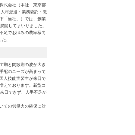
株式会社（本社：東京都
・人材派遣・業務委託・教
下「当社」）では、創業
を展開してまいりました。
不足でお悩みの農家様向
した。
忙期と閑散期の波が大き
手配のニーズが高まって
国人技能実習生が来日で
増えております。新型コ
が来日できず、人手不足が
いての労働力の確保に対