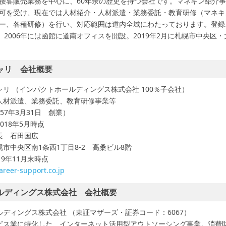
接客販売業務を中心に、60年余の歴史を持つ会社です。マネキン紹介
可を受け、現在では人材紹介・人材派遣・業務委託・教育研修（マネキ
ー、各種研修）を行い、対応範囲は道内全域にわたっております。登録スタ
。2006年には函館に道南オフィスを開設。2019年2月に札幌市中央区
ャリ 会社概要
ャリ （インパクトホールディングス株式会社 100％子会社）
、人材派遣、業務委託、教育研修事業等
1957年3月31日 創業）
018年5月時点
長 石田国広
幌市中央区南1条西1丁目8-2 高桑ビル8階
19年11月末時点
career-support.co.jp
ルディングス株式会社 会社概要
ルディングス株式会社 （東証マザーズ・証券コード：6067）
ービス業に特化した、インターネット活用型アウトソーシング事業。消費