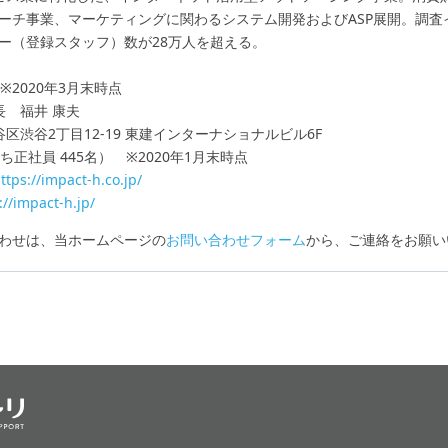
ーチ事業、マーケティングに関わるシステム開発およびASP展開。調査
ー（登録スタッフ）数が28万人を超える。
 ※2020年3月末時点
長 福井 康夫
区渋谷2丁目12-19 東建インターナショナルビル6F
うち正社員 445名） ※2020年1月末時点
ttps://impact-h.co.jp/
://impact-h.jp/
わせは、当ホームページの
お問い合わせフォーム
から、ご連絡をお願い