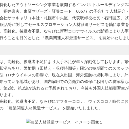
特化したアウトソーシング事業を展開するインパクトホールディングス
 福井康夫、東証マザーズ・証券コード：6067）の子会社で人材紹介
会社サツキャリ（本社：札幌市中央区、代表取締役社長：石田国広、以
量販店等に対してセールスプロモーション人材派遣サービスを軸に事業
、高齢化、後継者不足、ならびに新型コロナウイルスの影響により人手
行うことを目的とした 「農業関連人材派遣サービス」 を開始いたしま
は、高齢化、後継者不足により人手不足が年々深刻化しております。繁
状況もあり、繁忙期（田植え・収穫時期等）限定の短期間でのスタッフ
型コロナウイルスの影響で、現在入出国、海外渡航の規制等により、外
陥っている地域があり、国内雇用での労働力の確保にお困りの農家様も
、第2波、第3波が訪れると予想されており、今後も外国人技能実習生
ります。
高齢化、後継者不足、ならびにアフターコロナ、ウィズコロナ時代にお
の 「農業関連人材派遣サービス」 を開始いたしました。