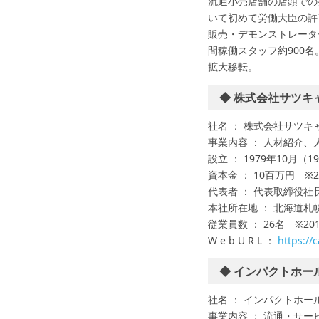
流通小売店舗の店頭での
いて初めて労働大臣の許
販売・デモンストレータ
間稼働スタッフ約900名
拡大移転。
◆ 株式会社サツキ
社名 ： 株式会社サツキ
事業内容 ： 人材紹介
設立 ： 1979年10月（
資本金 ： 10百万円 ※2
代表者 ： 代表取締役社
本社所在地 ： 北海道札
従業員数 ： 26名 ※20
W e b U R L ：
https://
◆ インパクトホー
社名 ： インパクトホー
事業内容 ： 流通・サ