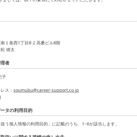
リ
１条西1丁目8-2 高桑ビル8階
松 雄太
管理者
紀子
ドレス：
soumubu@career-support.co.jp
3
データの利用目的
扱う個人情報の利用目的」に記載のうち、1~6が該当します。