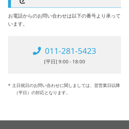
含む）のため
お電話からのお問い合わせは以下の番号より承って
います。
4. 個人情報取扱いの委託
当社は事業運営上、前項利用目的の範囲
011-281-5423
に限って個人情報を外部に委託すること
があります。
[平⽇] 9:00 - 18:00
この場合、個人情報保護水準の高い委託
先を選定し、個人情報の適正管理・機密
保持についての契約を交わし、適切な管
土日祝日のお問い合わせに関しましては、翌営業日以降
理を実施させます。
（平日）の対応となります。
5. 個人情報の開示等の請求
ご本人様は、当社に対してご自身の個人