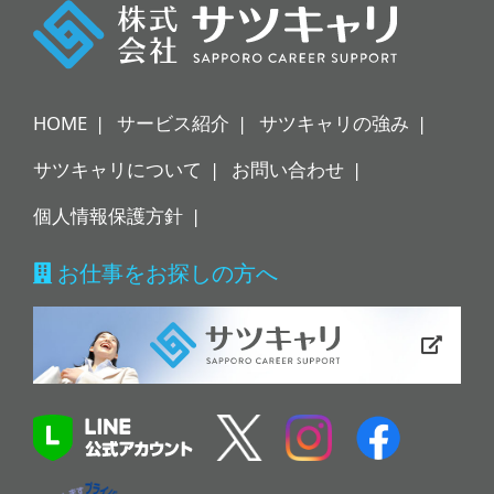
情報の開示等（利用目的の通知、開示、
内容の訂正・追加・削除、利用の停止ま
たは消去、第三者への提供の停止）に関
して、下記の当社問合わせ窓口に申し出
HOME
サービス紹介
サツキャリの強み
ることができます。
その際、当社はお客様ご本人を確認させ
サツキャリについて
お問い合わせ
ていただいたうえで、合理的な期間内に
個人情報保護方針
対応いたします。
お仕事をお探しの方へ
株式会社サツキャリ 個人情報問合せ
窓口
〒060-0061
北海道札幌市中央区南１条西1丁目
8-2 高桑ビル8階
メールアドレス：
soumubu@career-support.co.jp