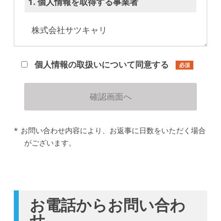
1. 個人情報を取得する事業者
株式会社サツキャリ
2. 当社の個人情報管理者
個人情報の取扱いについて同意する
必須
広部 有紀子（総務部）
メールアドレス：
soumubu@career-
support.co.jp
お問い合わせ内容により、お返事に日数をいただく場合
TEL：
011-281-5423
がございます。
3. 個人情報の利用目的
当社は個人情報を以下の目的で利用いた
お電話からお問い合わ
します。
せ
お問い合わせ対応（本人への連絡を