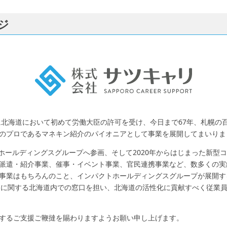
ジ
年に北海道において初めて労働大臣の許可を受け、今日まで67年、札幌の
のプロであるマネキン紹介のパイオニアとして事業を展開してまいりま
クトホールディングスグループへ参画、そして2020年からはじまった新型
派遣・紹介事業、催事・イベント事業、官民連携事業など、数多くの実
事業はもちろんのこと、インパクトホールディングスグループが展開する
ョンに関する北海道内での窓口を担い、北海道の活性化に貢献すべく従業
するご支援ご鞭撻を賜わりますようお願い申し上げます。