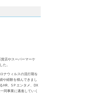
百貨店やスーパーマーケ
した。
コロナウィルスの流行期を
績や経験を積んできまし
HR、SＰエンタメ、DX
員一同事業に邁進していく