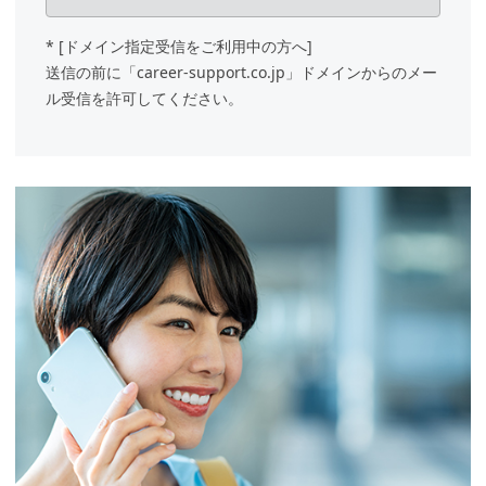
TEL：
011-281-5423
* [ドメイン指定受信をご利⽤中の⽅へ]
送信の前に「career-support.co.jp」ドメインからのメー
3. 個人情報の利用目的
ル受信を許可してください。
当社は個人情報を以下の目的で利用い
たします。
スタッフ登録の打合せ等に関す
るご連絡
その他、当社人材サービスにお
ける各種のご案内
4. 個人情報の委託
当社は、上記3の利用目的の範囲内
で、個人情報の全部もしくは一部を他
の事業者に委託する場合があります。