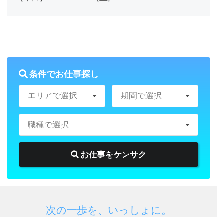
合せ窓口
〒060-0061
北海道札幌市中央区南１条西1丁
目8-2 高桑ビル8階
メールアドレス：
条件でお仕事探し
soumubu@career-support.co.jp
TEL：
011-281-5423
（受付時間
エリアで選択
期間で選択
平日9：00～18：00)
職種で選択
6. 個人情報を与えることの任意性と与
お仕事をケンサク
えなかった場合に生じる結果
各個人情報の項目の提供はお客様の任
意判断によりますが、ご提供いただけ
次の一歩を、いっしょに。