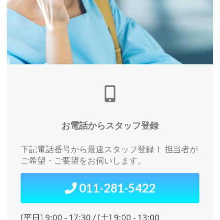
この場合、個人情報保護水準の高い委
託先を選定し、個人情報の適正管理・
機密保持についての契約を交わし、適
切な管理を実施させます。
5. 個人情報に関する権利
ご本人は、当社に対してご自身の個人
情報の開示等（利用目的の通知、開
お電話からスタッフ登録
示、内容の訂正・追加・削除、利用の
停止または消去、第三者への提供の停
下記電話番号から最速スタッフ登録！ 担当者が
止）に関して、下記窓口に申し出るこ
ご希望・ご要望をお伺いします。
とができます。その際は合理的な期間
内に対応いたします。
011-281-5422
[平⽇] 9:00 - 17:30 / [⼟] 9:00 - 13:00
株式会社サツキャリ 個人情報問