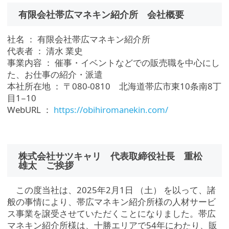
有限会社帯広マネキン紹介所 会社概要
社名 ： 有限会社帯広マネキン紹介所
代表者 ： 清水 業史
事業内容 ： 催事・イベントなどでの販売職を中心にし
た、お仕事の紹介・派遣
本社所在地 ： 〒080-0810 北海道帯広市東10条南8丁
目1−10
WebURL ：
https://obihiromanekin.com/
株式会社サツキャリ 代表取締役社長 重松
雄太 ご挨拶
この度当社は、2025年2月1日 （土） を以って、諸
般の事情により、帯広マネキン紹介所様の人材サービ
ス事業を譲受させていただくことになりました。帯広
マネキン紹介所様は、十勝エリアで54年にわたり、販