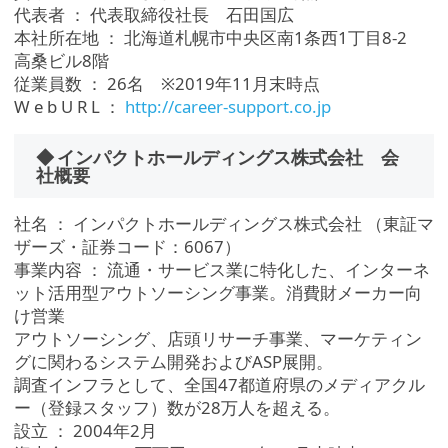
代表者 ： 代表取締役社長 石田国広
本社所在地 ： 北海道札幌市中央区南1条西1丁目8-2
高桑ビル8階
従業員数 ： 26名 ※2019年11月末時点
W e b U R L ：
http://career-support.co.jp
◆ インパクトホールディングス株式会社 会
社概要
社名 ： インパクトホールディングス株式会社 （東証マ
ザーズ・証券コード：6067）
事業内容 ： 流通・サービス業に特化した、インターネ
ット活用型アウトソーシング事業。消費財メーカー向
け営業
アウトソーシング、店頭リサーチ事業、マーケティン
グに関わるシステム開発およびASP展開。
調査インフラとして、全国47都道府県のメディアクル
ー（登録スタッフ）数が28万人を超える。
設立 ： 2004年2月