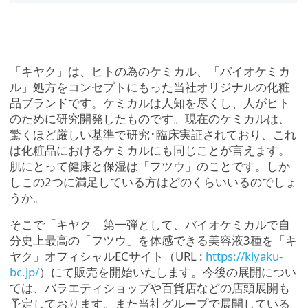
「キヤク」は、ヒトの為のケミカル、「バイオケミカ
ル」処方をコンセプトにもった当社オリジナルの化粧
品ブランドです。ケミカルは人知を尽くし、人がヒト
のために研究開発したものです。現在のケミカルは、
驚くほど厳しい基準で研究･臨床実証されており、これ
は化粧品におけるケミカルにも同じことが言えます。
肌にとって健康と保湿は「フツウ」のことです。しか
しこの2つに満足している方はどのくらいいるのでしょ
うか。
そこで「キヤク」第一弾として、バイオケミカルで自
分史上最高の「フツウ」を体感できる美容液3種を「キ
ヤク」オフィシャルECサイト（URL :
https://kiyaku-
bc.jp/
）にて販売を開始いたします。今後の展開につい
ては、バラエティショップや百貨店などの店頭展開も
予定しております。また当社グループで展開している