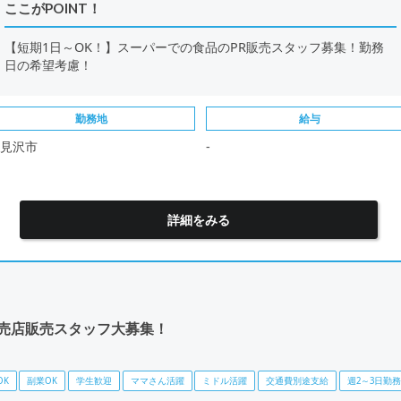
ここがPOINT！
【短期1日～OK！】スーパーでの食品のPR販売スタッフ募集！勤務
日の希望考慮！
勤務地
給与
見沢市
-
詳細をみる
売店販売スタッフ大募集！
OK
副業OK
学生歓迎
ママさん活躍
ミドル活躍
交通費別途支給
週2～3日勤務