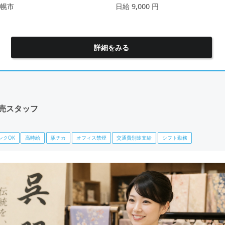
幌市
日給 9,000 円
詳細をみる
売スタッフ
ンクOK
高時給
駅チカ
オフィス禁煙
交通費別途支給
シフト勤務