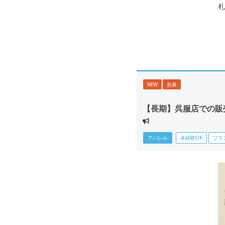
札
NEW
急募
【長期】呉服店での販
アパレル
未経験OK
ブラ