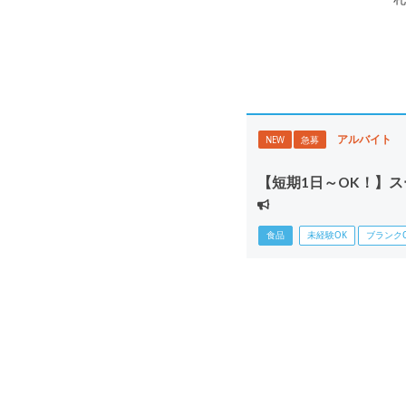
アルバイト
NEW
急募
【短期1日～OK！】
食品
未経験OK
ブランク