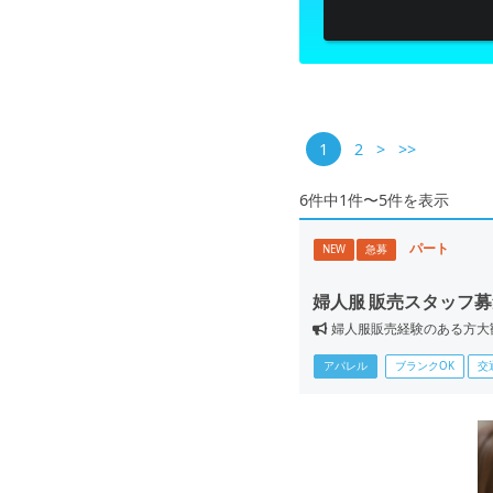
1
2
>
>>
6件中1件〜5件を表示
パート
NEW
急募
婦人服 販売スタッフ
婦人服販売経験のある方大
アパレル
ブランクOK
交